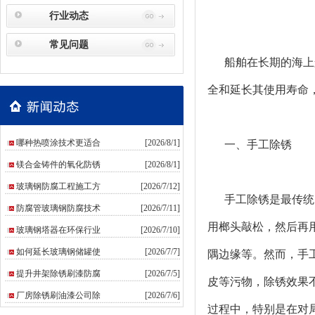
行业动态
常见问题
船舶在长期的海上航
全和延长其使用寿命
哪种热喷涂技术更适合
[2026/8/1]
一、手工除锈
镁合金铸件的氧化防锈
[2026/8/1]
玻璃钢防腐工程施工方
[2026/7/12]
手工除锈是最传统
防腐管玻璃钢防腐技术
[2026/7/11]
用榔头敲松，然后再
玻璃钢塔器在环保行业
[2026/7/10]
如何延长玻璃钢储罐使
[2026/7/7]
隅边缘等。然而，手工
提升井架除锈刷漆防腐
[2026/7/5]
皮等污物，除锈效果
厂房除锈刷油漆公司除
[2026/7/6]
过程中，特别是在对