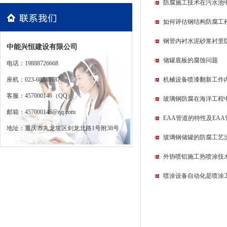
防腐施工技术在污水池
如何评估钢结构防腐工
钢管内衬水泥砂浆衬里
中能兴恒建设有限公司
储罐底板的腐蚀问题
电话：19888726668
座机：023-68535787
机械设备喷漆翻新工作
客服：457000146（QQ）
玻璃钢防腐在海洋工程
邮箱：457000146@qq.com
EAA管道的特性及EA
地址：重庆市九龙坡区剑龙北路1号附38号
玻璃钢储罐的防腐工艺
外协喷铝施工热喷涂技
喷涂设备自动化是喷涂