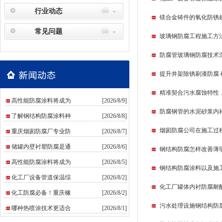
行业动态
镁合金铸件的氧化防锈
常见问题
玻璃钢防腐工程施工方
防腐管玻璃钢防腐技术
提升井架除锈刷漆防腐
精准契合污水腐蚀特性
高性能防腐涂料将成为
[2026/8/9]
防腐钢管的水泥砂浆内
了解钢结构防腐涂料种
[2026/8/8]
烟囱防腐公司在施工过
重庆烟囱防腐厂专业防
[2026/8/7]
储罐内壁衬塑防腐是通
[2026/8/6]
钢结构防腐怎样改善薄
高性能防腐涂料将成为
[2026/8/5]
钢结构防腐涂料以及施
化工厂设备管道保温综
[2026/8/2]
化工厂罐体内衬防腐耐
化工防腐必备！重庆橡
[2026/8/2]
污水处理设施钢结构防
哪种热喷涂技术更适合
[2026/8/1]