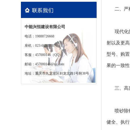
二、严
中能兴恒建设有限公司
现代化
电话：19888726668
射以及更高
座机：023-68535787
型号、购置
客服：457000146（QQ）
邮箱：457000146@qq.com
果的一致性
地址：重庆市九龙坡区剑龙北路1号附38号
三、高
喷砂除
健全、执行