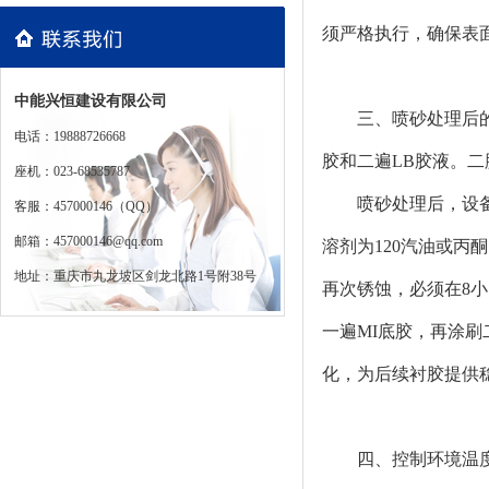
须严格执行，确保表
中能兴恒建设有限公司
三、喷砂处理后
电话：19888726668
胶和二遍LB胶液。二
座机：023-68535787
喷砂处理后，设
客服：457000146（QQ）
邮箱：457000146@qq.com
溶剂为120汽油或
地址：重庆市九龙坡区剑龙北路1号附38号
再次锈蚀，必须在8
一遍MI底胶，再涂刷
化，为后续衬胶提供
四、控制环境温度