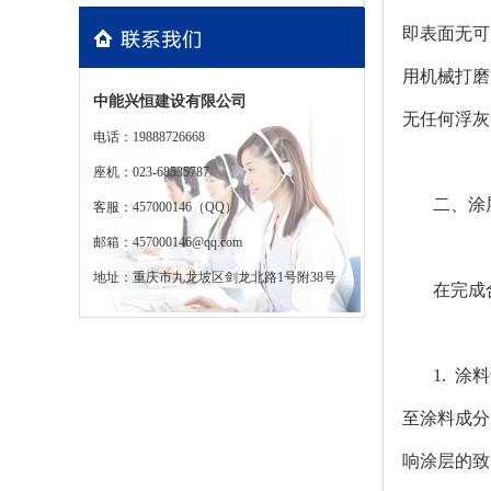
即表面无可
用机械打磨
中能兴恒建设有限公司
无任何浮灰
电话：19888726668
座机：023-68535787
二、涂
客服：457000146（QQ）
邮箱：457000146@qq.com
地址：重庆市九龙坡区剑龙北路1号附38号
在完成
1. 
至涂料成分
响涂层的致