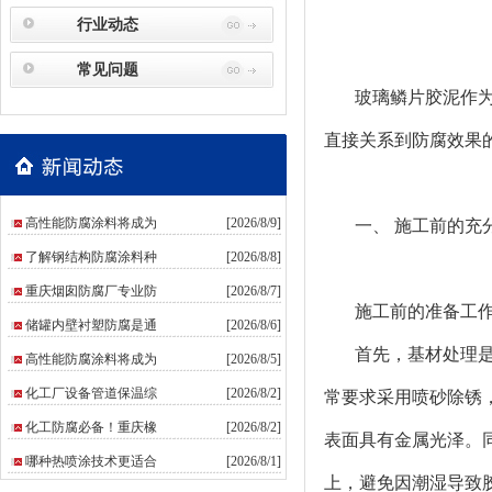
行业动态
常见问题
玻璃鳞片胶泥作为一
直接关系到防腐效果
高性能防腐涂料将成为
[2026/8/9]
一、 施工前的充
了解钢结构防腐涂料种
[2026/8/8]
重庆烟囱防腐厂专业防
[2026/8/7]
施工前的准备工
储罐内壁衬塑防腐是通
[2026/8/6]
首先，基材处理
高性能防腐涂料将成为
[2026/8/5]
化工厂设备管道保温综
[2026/8/2]
常要求采用喷砂除锈，
化工防腐必备！重庆橡
[2026/8/2]
表面具有金属光泽。
哪种热喷涂技术更适合
[2026/8/1]
上，避免因潮湿导致