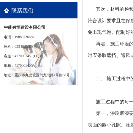
其次，材料的检
符合设计要求且在保
中能兴恒建设有限公司
免出现气泡。配制好
电话：19888726668
再者，施工环境
座机：023-68535787
时应采取遮挡、通风
客服：457000146（QQ）
邮箱：457000146@qq.com
地址：重庆市九龙坡区剑龙北路1号附38号
二、 施工过程中
施工过程中的每
第一，涂刷底漆
表面的微小孔隙。涂