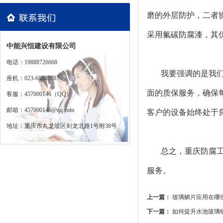
磨的外层防护，二者
采用氟碳防腐漆，其
中能兴恒建设有限公司
电话：19888726668
我要强调的是我
座机：023-68535787
面的质保服务，确保
客服：457000146（QQ）
邮箱：457000146@qq.com
客户的设备始终处于
地址：重庆市九龙坡区剑龙北路1号附38号
总之，重庆防腐
服务。
上一篇：
玻璃鳞片应用在哪
下一篇：
如何提升水池玻璃