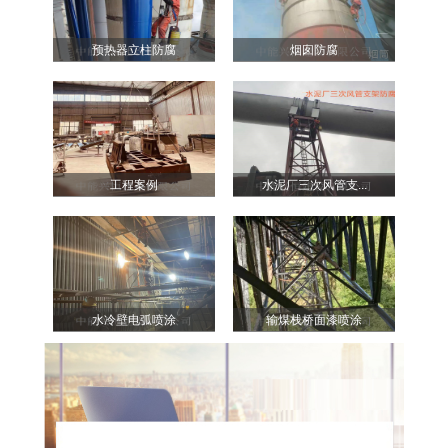
预热器立柱防腐
烟囱防腐
工程案例
水泥厂三次风管支...
水冷壁电弧喷涂
输煤栈桥面漆喷涂