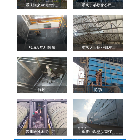
重庆悦来中法供水...
重庆万盛煤化公司...
垃圾发电厂防腐
重庆天泰铝业钢屋...
除锈
除锈
四川峨胜水泥集团...
重庆中科盛弘两江...