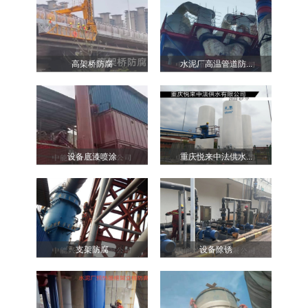
高架桥防腐
水泥厂高温管道防...
设备底漆喷涂
重庆悦来中法供水...
支架防腐
设备除锈